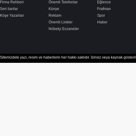
Firma Rehberi
Önemli Telefonlar
Eğlence
Seri ilanlar
Künye
Frafman
Köşe Yazarları
Reklam
Spor
Önemli Linkler
Haber
Nöbetçi Eczaneler
Sitemizdeki yazı, resim ve haberlerin her hakkı saklıdır. İzinsiz veya kaynak göster