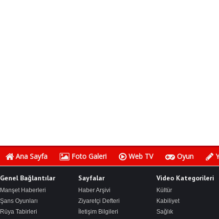
Ana Sayfa
Foto Galeri
Web TV
Oyun
Y
Genel Bağlantılar
Sayfalar
Video Kategorileri
Manşet Haberleri
Haber Arşivi
Kültür
Şans Oyunları
Ziyaretçi Defteri
Kabiliyet
Rüya Tabirleri
İletişim Bilgileri
Sağlık