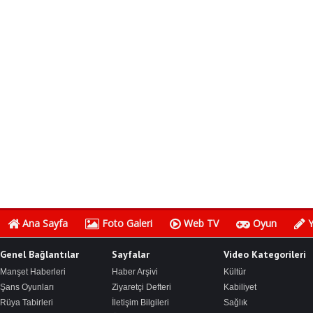
Ana Sayfa
Foto Galeri
Web TV
Oyun
Y
Genel Bağlantılar
Sayfalar
Video Kategorileri
Manşet Haberleri
Haber Arşivi
Kültür
Şans Oyunları
Ziyaretçi Defteri
Kabiliyet
Rüya Tabirleri
İletişim Bilgileri
Sağlık