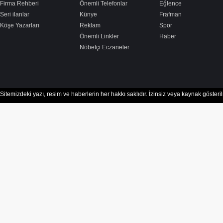
Firma Rehberi
Önemli Telefonlar
Eğlence
Seri ilanlar
Künye
Frafman
Köşe Yazarları
Reklam
Spor
Önemli Linkler
Haber
Nöbetçi Eczaneler
Sitemizdeki yazı, resim ve haberlerin her hakkı saklıdır. İzinsiz veya kaynak göster