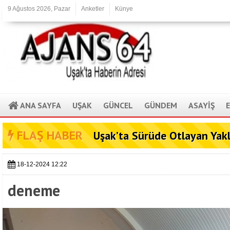
9 Ağustos 2026, Pazar
Anketler
Künye
ANA SAYFA
UŞAK
GÜNCEL
GÜNDEM
ASAYİŞ
FLAŞ HABER
Uşak’ta Sürüde Otlayan Yak
18-12-2024 12:22
deneme