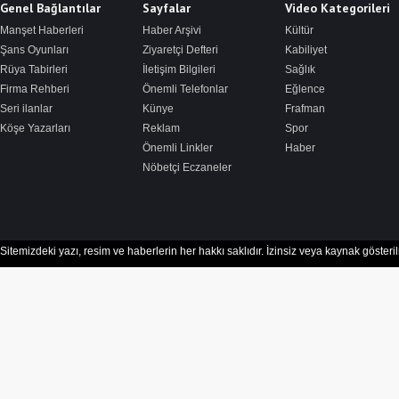
Genel Bağlantılar
Sayfalar
Video Kategorileri
Manşet Haberleri
Haber Arşivi
Kültür
Şans Oyunları
Ziyaretçi Defteri
Kabiliyet
Rüya Tabirleri
İletişim Bilgileri
Sağlık
Firma Rehberi
Önemli Telefonlar
Eğlence
Seri ilanlar
Künye
Frafman
Köşe Yazarları
Reklam
Spor
Önemli Linkler
Haber
Nöbetçi Eczaneler
Sitemizdeki yazı, resim ve haberlerin her hakkı saklıdır. İzinsiz veya kaynak göster