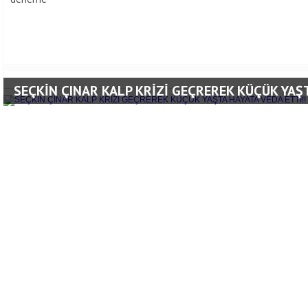
SEÇKİN ÇINAR KALP KRİZİ GEÇREREK KÜÇÜK YAŞT