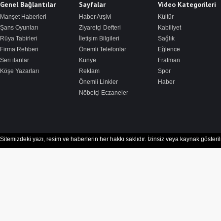
Genel Bağlantılar
Sayfalar
Video Kategorileri
Manşet Haberleri
Haber Arşivi
Kültür
Şans Oyunları
Ziyaretçi Defteri
Kabiliyet
Rüya Tabirleri
İletişim Bilgileri
Sağlık
Firma Rehberi
Önemli Telefonlar
Eğlence
Seri ilanlar
Künye
Frafman
Köşe Yazarları
Reklam
Spor
Önemli Linkler
Haber
Nöbetçi Eczaneler
Sitemizdeki yazı, resim ve haberlerin her hakkı saklıdır. İzinsiz veya kaynak göster