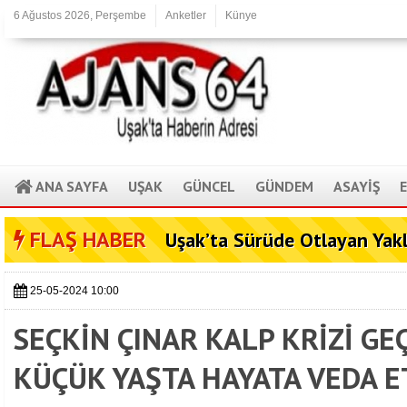
6 Ağustos 2026, Perşembe
Anketler
Künye
ANA SAYFA
UŞAK
GÜNCEL
GÜNDEM
ASAYİŞ
FLAŞ HABER
Uşak’ta Sürüde Otlayan Yak
25-05-2024 10:00
SEÇKİN ÇINAR KALP KRİZİ G
KÜÇÜK YAŞTA HAYATA VEDA ET