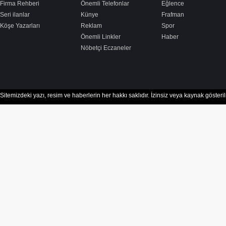
Firma Rehberi
Önemli Telefonlar
Eğlence
Seri ilanlar
Künye
Frafman
Köşe Yazarları
Reklam
Spor
Önemli Linkler
Haber
Nöbetçi Eczaneler
Sitemizdeki yazı, resim ve haberlerin her hakkı saklıdır. İzinsiz veya kaynak göster