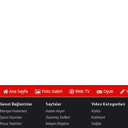
Ana Sayfa
Foto Galeri
Web TV
Oyun
Y
Genel Bağlantılar
Sayfalar
Video Kategorileri
Manşet Haberleri
Haber Arşivi
Kültür
Şans Oyunları
Ziyaretçi Defteri
Kabiliyet
Rüya Tabirleri
İletişim Bilgileri
Sağlık