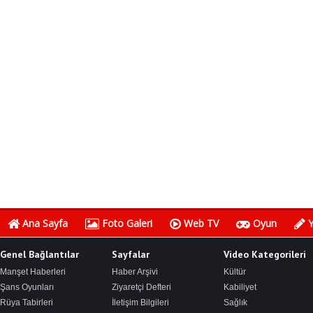
Ana Sayfa
Foto Galeri
Web TV
Oyun
Y
Genel Bağlantılar
Sayfalar
Video Kategorileri
Manşet Haberleri
Haber Arşivi
Kültür
Şans Oyunları
Ziyaretçi Defteri
Kabiliyet
Rüya Tabirleri
İletişim Bilgileri
Sağlık