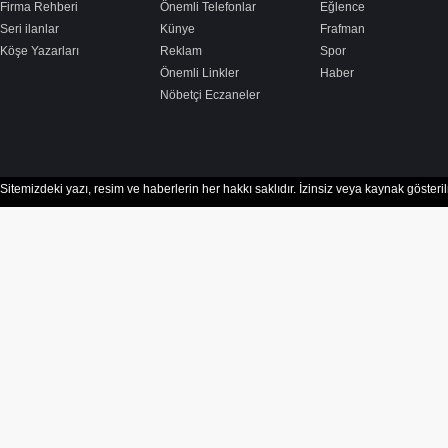
Firma Rehberi
Önemli Telefonlar
Eğlence
Seri ilanlar
Künye
Frafman
Köşe Yazarları
Reklam
Spor
Önemli Linkler
Haber
Nöbetçi Eczaneler
Sitemizdeki yazı, resim ve haberlerin her hakkı saklıdır. İzinsiz veya kaynak göster