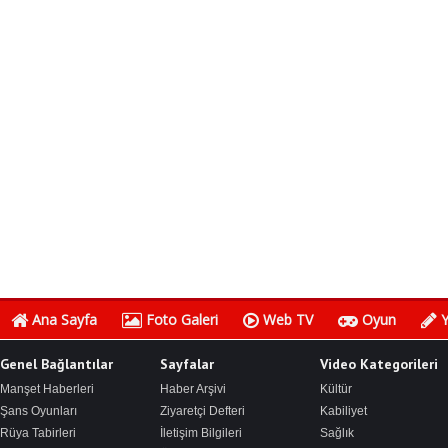
Ana Sayfa
Foto Galeri
Web TV
Oyun
Y
Genel Bağlantılar
Sayfalar
Video Kategorileri
Manşet Haberleri
Haber Arşivi
Kültür
Şans Oyunları
Ziyaretçi Defteri
Kabiliyet
Rüya Tabirleri
İletişim Bilgileri
Sağlık