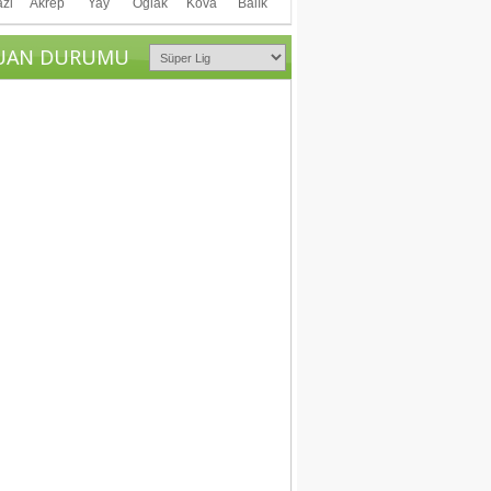
azi
Akrep
Yay
Oğlak
Kova
Balık
UAN DURUMU