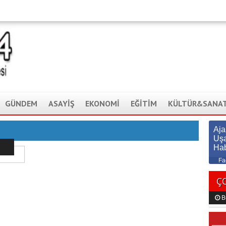
GÜNDEM
ASAYİŞ
EKONOMİ
EĞİTİM
KÜLTÜR&SANA
Aj
Uş
Ha
Fa
Ç
B