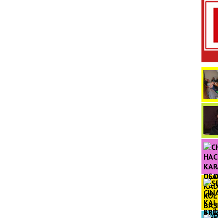
OL
ETTİ