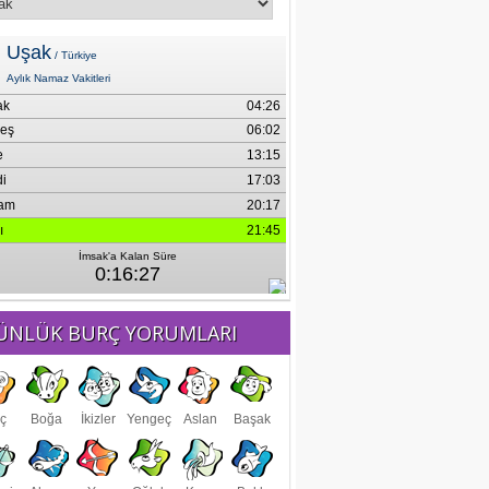
ÜNLÜK BURÇ YORUMLARI
ç
Boğa
İkizler
Yengeç
Aslan
Başak