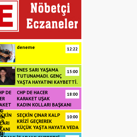
deneme
12:22
ENES SARI YAŞAMA
15:00
TUTUNAMADI. GENÇ
YAŞTA HAYATINI KAYBETTİ.
CHP DE HACER
18:00
KARAKET UŞAK
KADIN KOLLARI BAŞKANI
DU
SEÇKİN ÇINAR KALP
10:00
KRİZİ GEÇREREK
KÜÇÜK YAŞTA HAYATA VEDA
!!