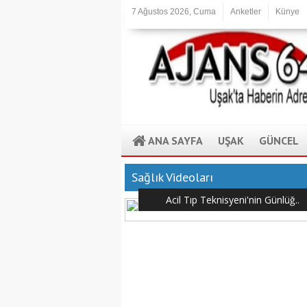
7 Ağustos 2026, Cuma
Anketler
Künye
ANA SAYFA
UŞAK
GÜNCEL
Sağlık Videoları
Acil Tıp Teknisyeni'nin Günlüğ..