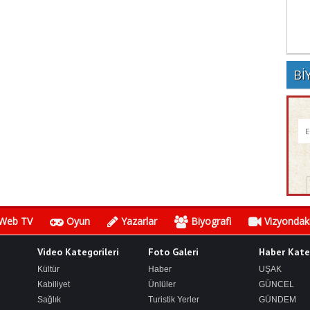
Bİ
Web TV
Oyun
Yazarlar
Biyografi
Vizyondaki
Video Kategorileri
Foto Galeri
Haber Kateg
Kültür
Haber
UŞAK
Kabiliyet
Ünlüler
GÜNCEL
Sağlık
Turistik Yerler
GÜNDEM