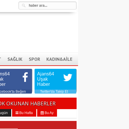
T
SAĞLIK
SPOR
KADIN&AİLE
ans64
Ajans64
ak
Uşak
ber
Haber
cebook'ta Beğen
Twitter'da Takip Et
OK OKUNAN HABERLER
ugün
Bu Hafta
Bu Ay