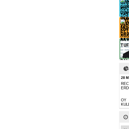
OLA
AK 
TUF
BAL
MER
28 
REC
ERD
OY
KUL