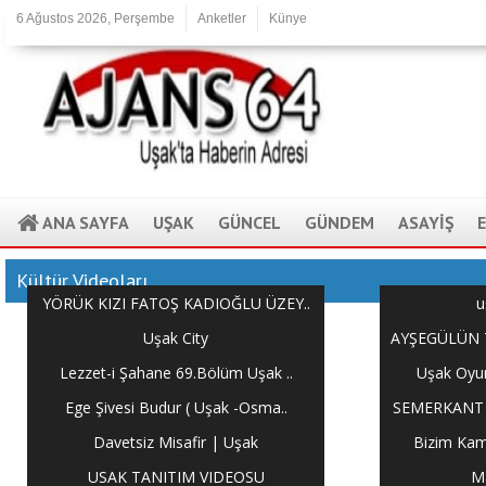
6 Ağustos 2026, Perşembe
Anketler
Künye
ANA SAYFA
UŞAK
GÜNCEL
GÜNDEM
ASAYİŞ
Kültür Videoları
YÖRÜK KIZI FATOŞ KADIOĞLU ÜZEY..
u
Uşak City
AYŞEGÜLÜN T
Lezzet-i Şahane 69.Bölüm Uşak ..
Uşak Oyun
Ege Şivesi Budur ( Uşak -Osma..
SEMERKANT T
Davetsiz Misafir | Uşak
Bizim Kamp
USAK TANITIM VIDEOSU
Ma