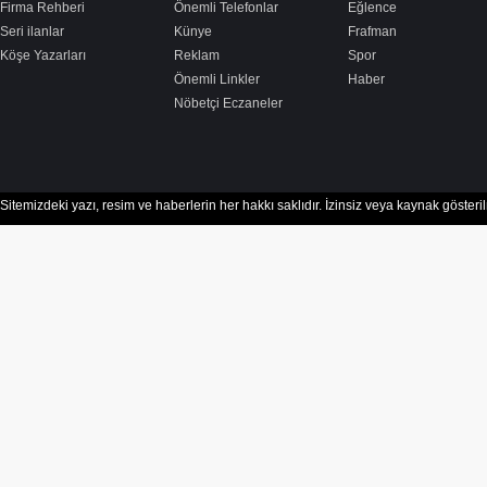
Firma Rehberi
Önemli Telefonlar
Eğlence
Seri ilanlar
Künye
Frafman
Köşe Yazarları
Reklam
Spor
Önemli Linkler
Haber
Nöbetçi Eczaneler
Sitemizdeki yazı, resim ve haberlerin her hakkı saklıdır. İzinsiz veya kaynak göster