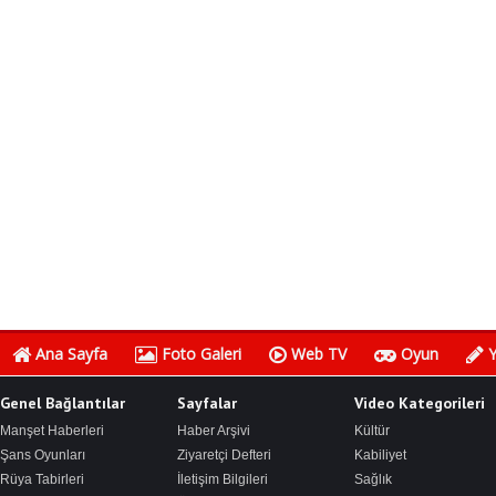
Ana Sayfa
Foto Galeri
Web TV
Oyun
Y
Genel Bağlantılar
Sayfalar
Video Kategorileri
Manşet Haberleri
Haber Arşivi
Kültür
Şans Oyunları
Ziyaretçi Defteri
Kabiliyet
Rüya Tabirleri
İletişim Bilgileri
Sağlık