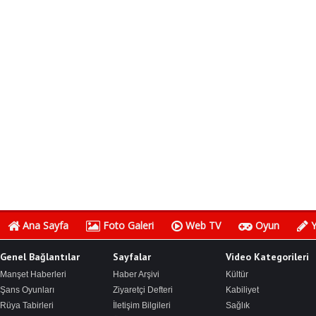
Ana Sayfa
Foto Galeri
Web TV
Oyun
Y
Genel Bağlantılar
Sayfalar
Video Kategorileri
Manşet Haberleri
Haber Arşivi
Kültür
Şans Oyunları
Ziyaretçi Defteri
Kabiliyet
Rüya Tabirleri
İletişim Bilgileri
Sağlık