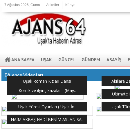
7 Ağustos 2026, Cuma
Anketler
Künye
ANA SAYFA
UŞAK
GÜNCEL
GÜNDEM
ASAYİŞ
Eğlence Videoları
Uşak Roman Kizlari Dansi
Akıllara 
Komik ve ilginç kazalar - (May..
Ultimate 
Uşak Yöresi Oyunları ( Uşak İn..
Uşak Türk
NAİM AKBAŞ HADİ BENİM ASLAN SA..