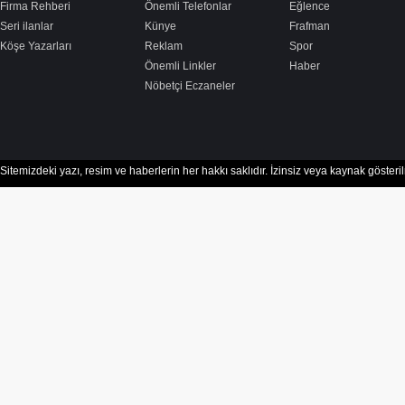
Firma Rehberi
Önemli Telefonlar
Eğlence
Seri ilanlar
Künye
Frafman
Köşe Yazarları
Reklam
Spor
Önemli Linkler
Haber
Nöbetçi Eczaneler
Sitemizdeki yazı, resim ve haberlerin her hakkı saklıdır. İzinsiz veya kaynak göster