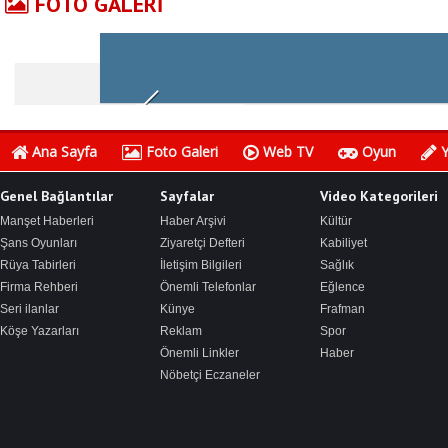
FOTO GALERİ
Ana Sayfa
Foto Galeri
Web TV
Oyun
Y
Genel Bağlantılar
Sayfalar
Video Kategorileri
Manşet Haberleri
Haber Arşivi
Kültür
Şans Oyunları
Ziyaretçi Defteri
Kabiliyet
Rüya Tabirleri
İletişim Bilgileri
Sağlık
Firma Rehberi
Önemli Telefonlar
Eğlence
Seri ilanlar
Künye
Frafman
Köşe Yazarları
Reklam
Spor
Önemli Linkler
Haber
Nöbetçi Eczaneler