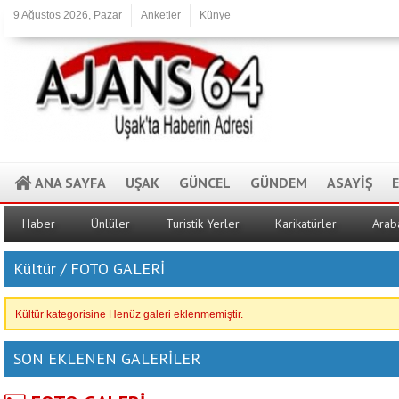
9 Ağustos 2026, Pazar
Anketler
Künye
ANA SAYFA
UŞAK
GÜNCEL
GÜNDEM
ASAYİŞ
Haber
Ünlüler
Turistik Yerler
Karikatürler
Arab
Kültür / FOTO GALERİ
Kültür kategorisine Henüz galeri eklenmemiştir.
SON EKLENEN GALERİLER