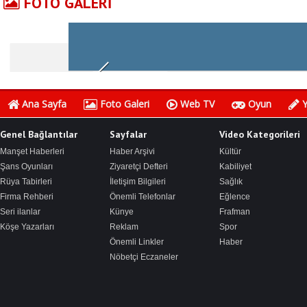
FOTO GALERİ
Ana Sayfa
Foto Galeri
Web TV
Oyun
Y
Genel Bağlantılar
Sayfalar
Video Kategorileri
Manşet Haberleri
Haber Arşivi
Kültür
Şans Oyunları
Ziyaretçi Defteri
Kabiliyet
Rüya Tabirleri
İletişim Bilgileri
Sağlık
Firma Rehberi
Önemli Telefonlar
Eğlence
Seri ilanlar
Künye
Frafman
Köşe Yazarları
Reklam
Spor
Önemli Linkler
Haber
Nöbetçi Eczaneler