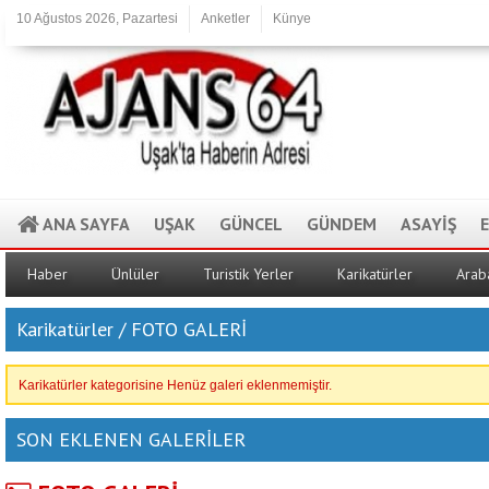
10 Ağustos 2026, Pazartesi
Anketler
Künye
ANA SAYFA
UŞAK
GÜNCEL
GÜNDEM
ASAYİŞ
Haber
Ünlüler
Turistik Yerler
Karikatürler
Arab
Karikatürler / FOTO GALERİ
Karikatürler kategorisine Henüz galeri eklenmemiştir.
SON EKLENEN GALERİLER